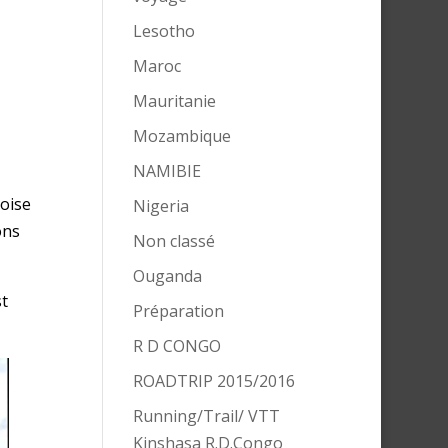
Lesotho
Maroc
Mauritanie
Mozambique
NAMIBIE
oise
Nigeria
ons
Non classé
Ouganda
st
Préparation
R D CONGO
ROADTRIP 2015/2016
Running/Trail/ VTT
Kinshasa R.D.Congo