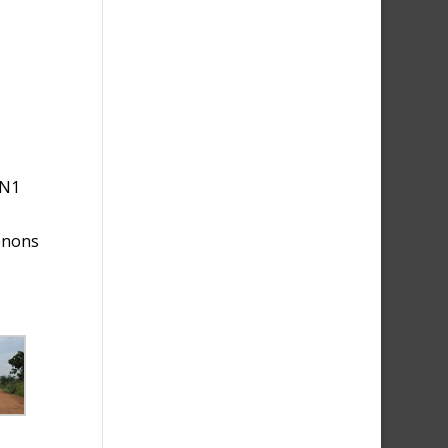
 N1
enons