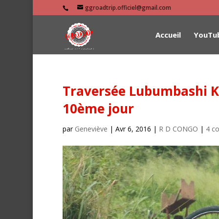
ggroadtrip.officiel@gmail.com
Accueil
YouTu
Traversée Lubumbashi Ki
10ème jour
par
Geneviève
|
Avr 6, 2016
|
R D CONGO
|
4 c