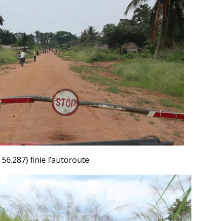
56.287) finie l’autoroute.