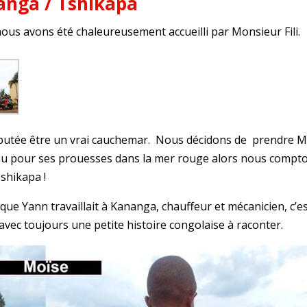
anga / Tshikapa
us avons été chaleureusement accueilli par Monsieur Fili.
éputée être un vrai cauchemar. Nous décidons de prendre M
nnu pour ses prouesses dans la mer rouge alors nous compt
Tshikapa !
e Yann travaillait à Kananga, chauffeur et mécanicien, c’e
avec toujours une petite histoire congolaise à raconter.