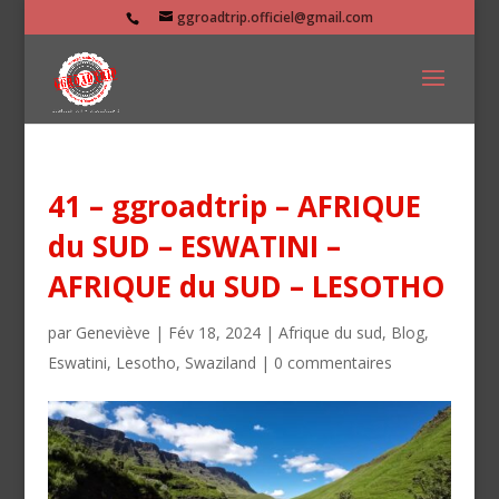
ggroadtrip.officiel@gmail.com
41 – ggroadtrip – AFRIQUE
du SUD – ESWATINI –
AFRIQUE du SUD – LESOTHO
par
Geneviève
|
Fév 18, 2024
|
Afrique du sud
,
Blog
,
Eswatini
,
Lesotho
,
Swaziland
|
0 commentaires