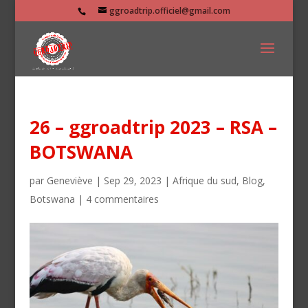
ggroadtrip.officiel@gmail.com
26 – ggroadtrip 2023 – RSA –
BOTSWANA
par
Geneviève
|
Sep 29, 2023
|
Afrique du sud
,
Blog
,
Botswana
|
4 commentaires