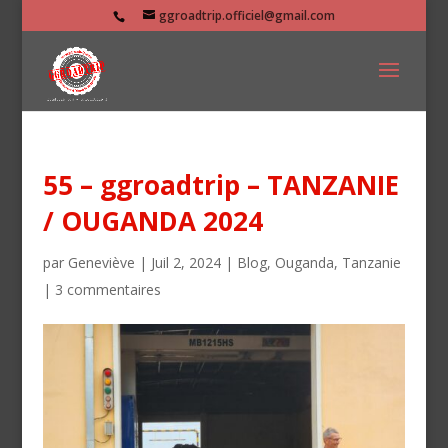
ggroadtrip.officiel@gmail.com
55 – ggroadtrip – TANZANIE
/ OUGANDA 2024
par
Geneviève
|
Juil 2, 2024
|
Blog
,
Ouganda
,
Tanzanie
|
3 commentaires