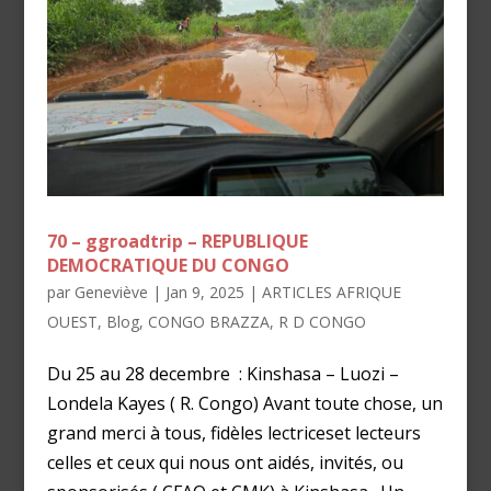
70 – ggroadtrip – REPUBLIQUE
DEMOCRATIQUE DU CONGO
par
Geneviève
|
Jan 9, 2025
|
ARTICLES AFRIQUE
OUEST
,
Blog
,
CONGO BRAZZA
,
R D CONGO
Du 25 au 28 decembre : Kinshasa – Luozi –
Londela Kayes ( R. Congo) Avant toute chose, un
grand merci à tous, fidèles lectriceset lecteurs
celles et ceux qui nous ont aidés, invités, ou