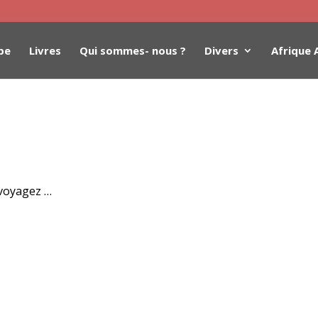
be
Livres
Qui sommes- nous ?
Divers
Afrique 
 voyagez …