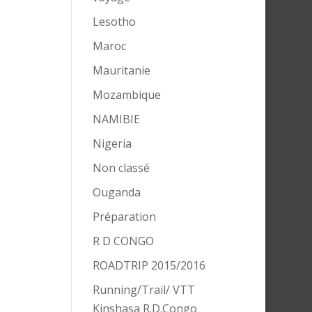
Lesotho
Maroc
Mauritanie
Mozambique
NAMIBIE
Nigeria
Non classé
Ouganda
Préparation
R D CONGO
ROADTRIP 2015/2016
Running/Trail/ VTT
Kinshasa R.D.Congo