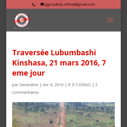
ggroadtrip.officiel@gmail.com
Traversée Lubumbashi
Kinshasa, 21 mars 2016, 7
eme jour
par
Geneviève
|
Avr 4, 2016
|
R D CONGO
|
2
commentaires