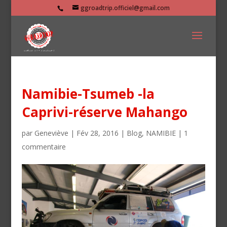
ggroadtrip.officiel@gmail.com
Namibie-Tsumeb -la
Caprivi-réserve Mahango
par
Geneviève
|
Fév 28, 2016
|
Blog
,
NAMIBIE
|
1
commentaire