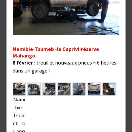
Namibie-Tsumeb -la Caprivi-réserve
Mahango
8 février :
treuil et nouveaux pneus = 6 heures
dans un garage !!
Nami
bie-
Tsum
eb -la
Capri