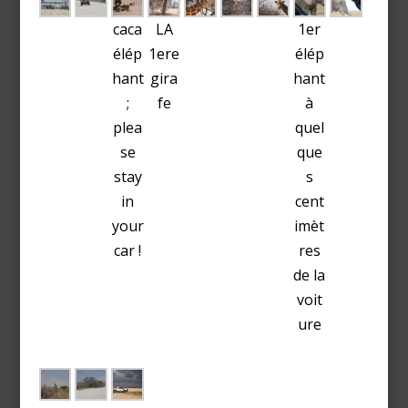
caca
LA
1er
élép
1ere
élép
hant
gira
hant
;
fe
à
plea
quel
se
que
stay
s
in
cent
your
imèt
car !
res
de la
voit
ure