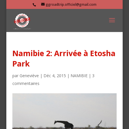
ggroadtrip.officiel@gmail.com
Namibie 2: Arrivée à Etosha
Park
par
Geneviève
|
Déc 4, 2015
|
NAMIBIE
|
3
commentaires