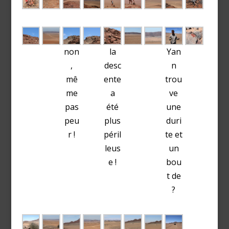
non
la
Yan
,
desc
n
mê
ente
trou
me
a
ve
pas
été
une
peu
plus
duri
r !
péril
te et
leus
un
e !
bou
t de
?