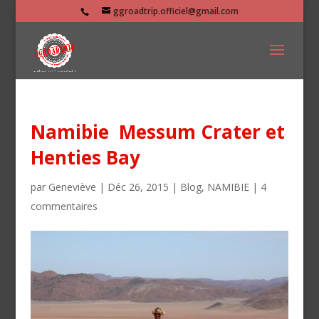
ggroadtrip.officiel@gmail.com
Namibie Messum Crater et
Henties Bay
par
Geneviève
|
Déc 26, 2015
|
Blog
,
NAMIBIE
|
4
commentaires